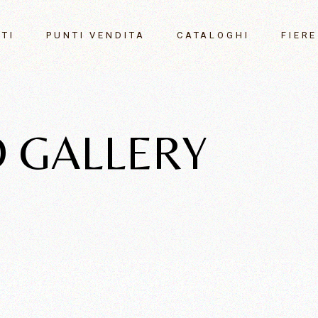
TI
PUNTI VENDITA
CATALOGHI
FIERE
ofumati
Maison&
Settemb
i
O GALLERY
r
Milano 
Gennaio
 sonagli
one
ori