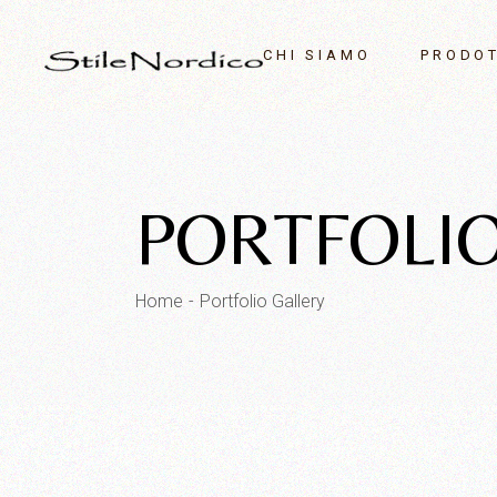
CHI SIAMO
PRODOT
Saponi pr
Decorazion
PORTFOLI
Homedeco
Campane e
Tavola
Home
Portfolio Gallery
Illuminazi
Vetri
Corone e fi
Outdoor
OUTLET