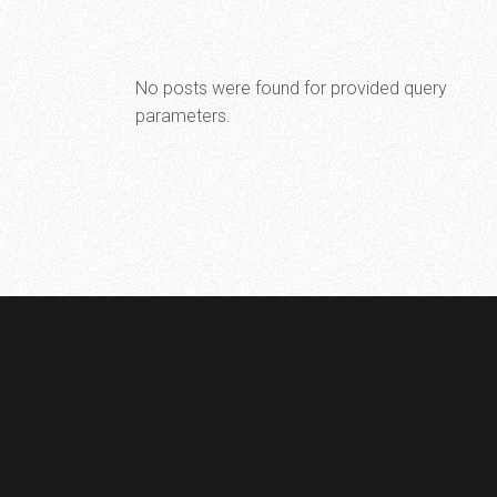
No posts were found for provided query
parameters.