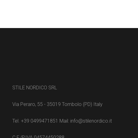
STILE NORDICO SRL
Via Peraro, 55 - 35019 Tombolo (PD) Italy
Tel. +39 0499471851 Mail: info@stilenordico.it
C.F./P.IVA 04574450288