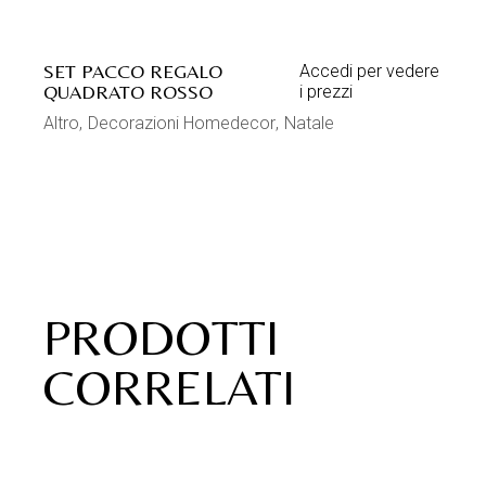
SONAGLI PICCOLI 3CM
Accedi per vedere i
20PZ
prezzi
Campane e sonagli
Decorazioni Homedecor
Mini decorazioni
Natale
Sonagli in metallo
CAMPANA GRANDE BIANCA
Accedi per
CON FIOCCO ROSSO
vedere i prezzi
Campane e sonagli
Campane in metallo