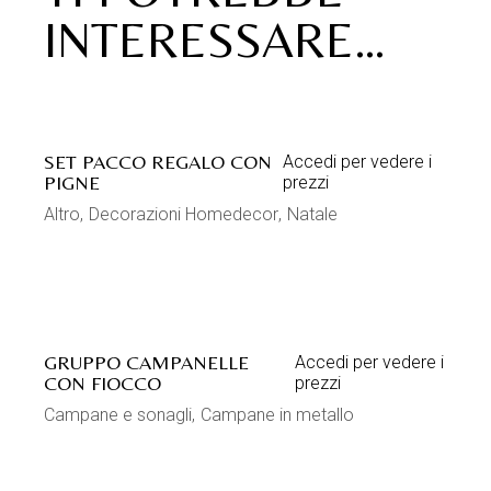
PRODOTTI
CORRELATI
CONFEZIONE SONAGLIETTI
Accedi per
METALLO S/12
vedere i
ROSSO/VERDE/BIANCO
prezzi
Campane e sonagli
Decorazioni Homedecor
Mini decorazioni
Natale
Sonagli in metallo
CAMPANA RIGATA PICCOLA
Accedi per
CON FIOCCO ROSSO
vedere i prezzi
Campane e sonagli
Campane in metallo