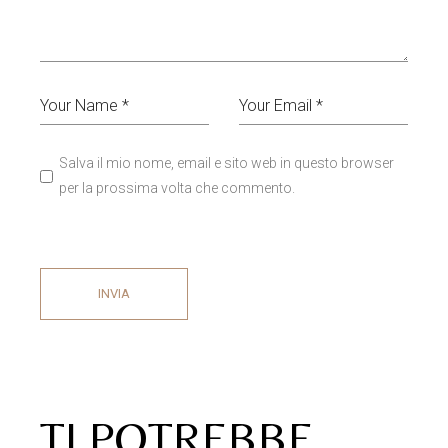
GRUPPO CAMPANELLE
Accedi per vedere i
CON FIOCCO
prezzi
Campane e sonagli
Campane in metallo
SET PACCO REGALO
Accedi per vedere
QUADRATO ROSSO
i prezzi
Altro
Decorazioni Homedecor
Natale