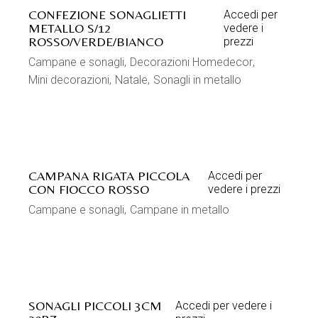
STILE NORDICO SRL
Via Peraro, 55 - 35019 Tombolo (PD) Italy
Tel. +39 0499471851 Mail: info@stilenordico.it