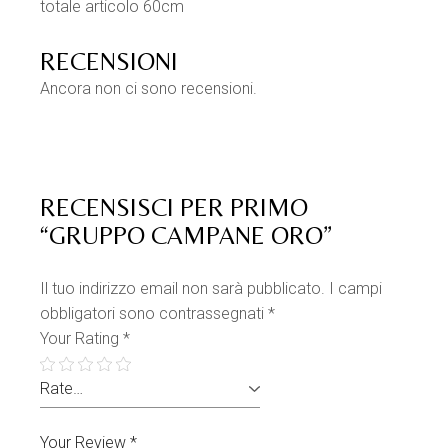
totale articolo 60cm
TI POTREBBE
INTERESSARE…
SET PACCO REGALO CON
Accedi per vedere i
PIGNE
prezzi
Altro
Decorazioni Homedecor
Natale