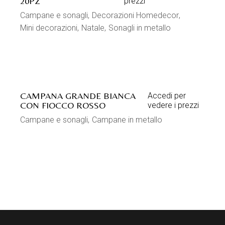
C.F./P.IVA 04574450288
Codice destinatario: M5UXCR1 - REA PD 400777
SHOWROOM
Via Peraro, 55
35019 Tombolo (PD) Italy
Privacy Policy
Cookie Policy