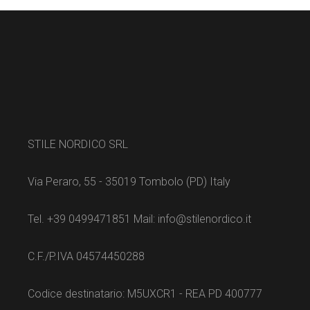
STILE NORDICO SRL
Via Peraro, 55 - 35019 Tombolo (PD) Italy
Tel. +39 0499471851 Mail: info@stilenordico.it
C.F./P.IVA 04574450288
Codice destinatario: M5UXCR1 - REA PD 400777