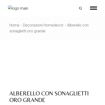
Skip
to
the
content
Home
Decorazioni Homedecor
Alberello con
sonaglietti oro grande
ALBERELLO CON SONAGLIETTI
ORO GRANDE