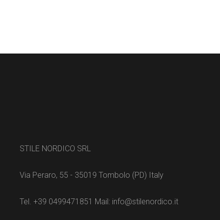
STILE NORDICO SRL
Via Peraro, 55 - 35019 Tombolo (PD) Italy
Tel. +39 0499471851 Mail: info@stilenordico.it