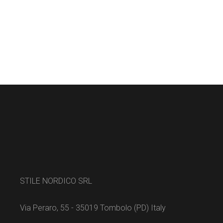
STILE NORDICO SRL
Via Peraro, 55 - 35019 Tombolo (PD) Italy