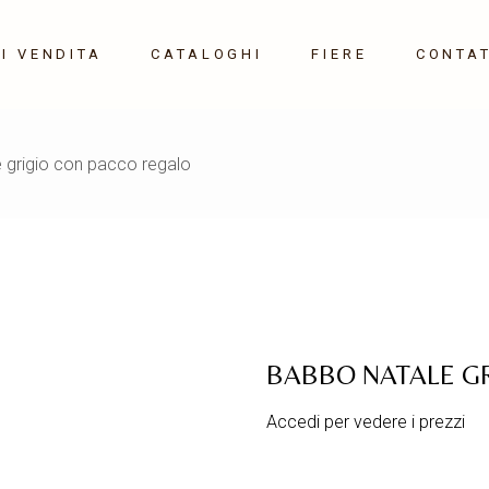
I VENDITA
CATALOGHI
FIERE
CONTAT
Maison&Object 10-14
 grigio con pacco regalo
Settembre 2026
Milano HOME 21-24
Gennaio 2027
BABBO NATALE G
Accedi per vedere i prezzi