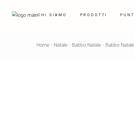
Skip
to
the
CHI SIAMO
PRODOTTI
PUNT
content
Saponi profumati
Home
Natale
Babbo Natale
Babbo Natale
Decorazioni
Homedecor
Campane e sonagli
Tavola
Illuminazione
Vetri
Corone e fiori
Outdoor
OUTLET