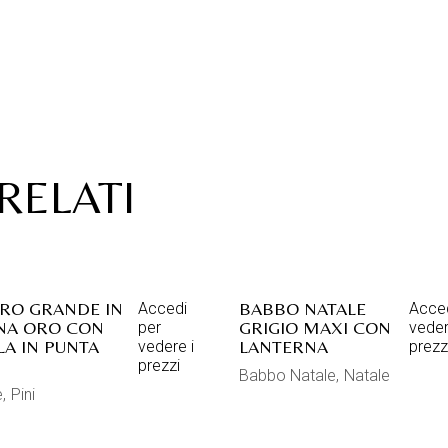
RELATI
RO GRANDE IN
BABBO NATALE
Accedi
Acced
NA ORO CON
GRIGIO MAXI CON
per
veder
LA IN PUNTA
LANTERNA
vedere i
prezz
prezzi
Babbo Natale
Natale
e
Pini