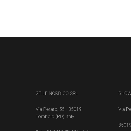
STILE NORDICO SRL
SHO
Via Peraro, 55 - 35019
Via Pe
Tombolo (PD) Italy
35019