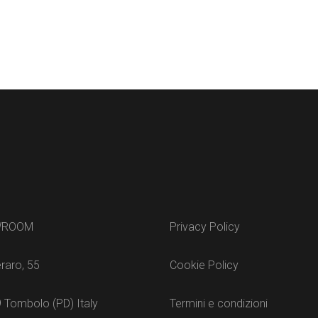
WROOM
Privacy Policy
raro, 55
Cookie Policy
 Tombolo (PD) Italy
Termini e condizioni