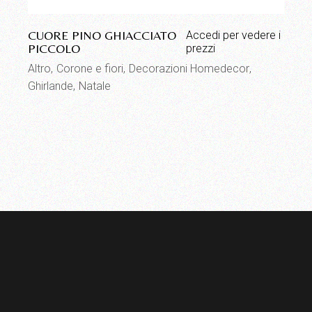
CUORE PINO GHIACCIATO
Accedi per vedere i
PICCOLO
prezzi
Altro
Corone e fiori
Decorazioni Homedecor
Ghirlande
Natale