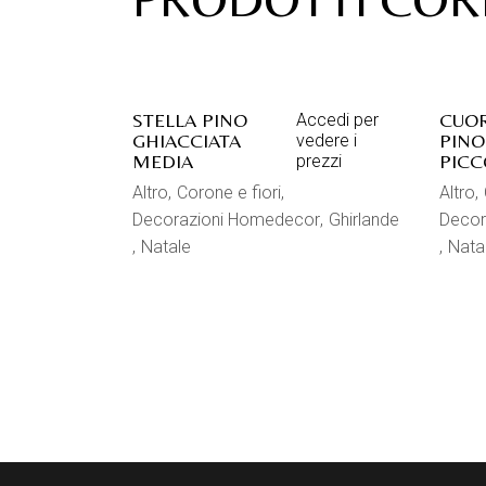
STELLA PINO
CUOR
Accedi per
GHIACCIATA
PINO
vedere i
MEDIA
PICC
prezzi
Altro
Corone e fiori
Altro
Decorazioni Homedecor
Ghirlande
Decor
Natale
Nata