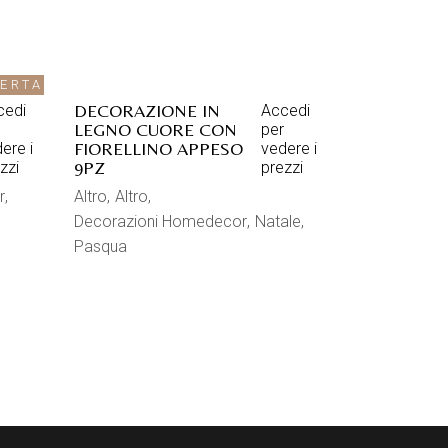
FERTA
DECORAZIONE IN
cedi
Accedi
LEGNO CUORE CON
per
FIORELLINO APPESO
ere i
vedere i
9PZ
zzi
prezzi
r
Altro
Altro
Decorazioni Homedecor
Natale
Pasqua