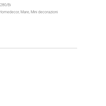
0280/Bi
 Homedecor
,
Mare
,
Mini decorazioni