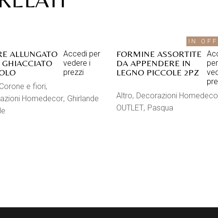
IN OF
E ALLUNGATO
FORMINE ASSORTITE
Accedi per
Ac
 GHIACCIATO
DA APPENDERE IN
vedere i
per
OLO
LEGNO PICCOLE 2PZ
prezzi
ved
pre
Corone e fiori
Altro
Decorazioni Homedeco
azioni Homedecor
Ghirlande
OUTLET
Pasqua
le