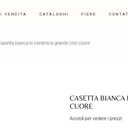
I VENDITA
CATALOGHI
FIERE
CONTAT
Maison&Object 10-14
Casetta bianca in ceramica grande con cuore
Settembre 2026
Milano HOME 21-24
Gennaio 2027
CASETTA BIANCA
CUORE
Accedi per vedere i prezzi