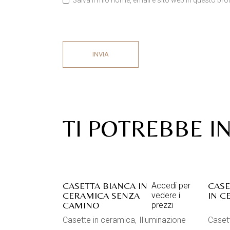
Salva il mio nome, email e sito web in questo b
INVIA
TI POTREBBE I
CASETTA BIANCA IN
CASE
Accedi per
CERAMICA SENZA
IN C
vedere i
CAMINO
prezzi
Casette in ceramica
Illuminazione
Caset