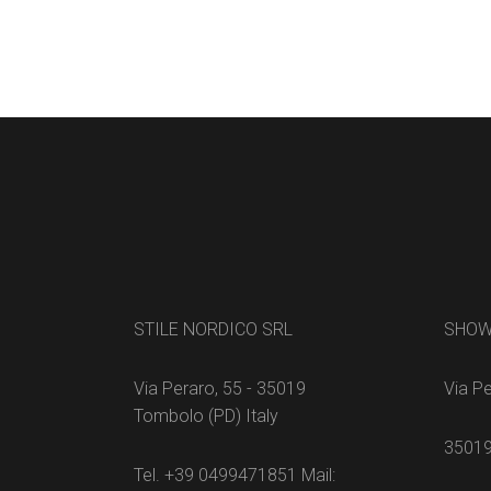
STILE NORDICO SRL
SHO
Via Peraro, 55 - 35019
Via Pe
Tombolo (PD) Italy
35019
Tel. +39 0499471851 Mail: