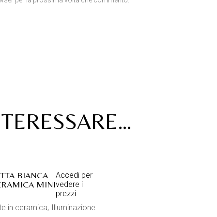
rowser per la prossima volta che commento.
NTERESSARE…
TTA BIANCA
Accedi per
ERAMICA MINI
vedere i
prezzi
te in ceramica
Illuminazione