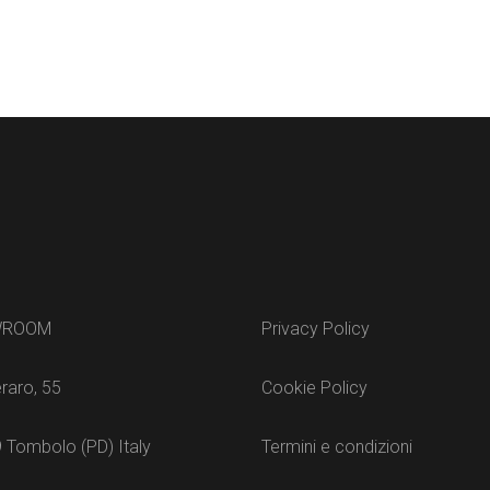
WROOM
Privacy Policy
raro, 55
Cookie Policy
 Tombolo (PD) Italy
Termini e condizioni