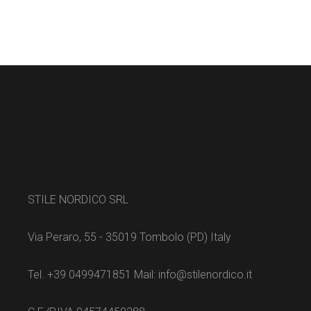
STILE NORDICO SRL
Via Peraro, 55 - 35019 Tombolo (PD) Italy
Tel. +39 0499471851 Mail: info@stilenordico.it