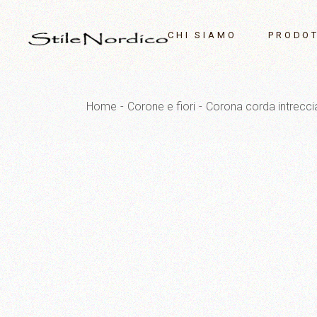
Skip
to
the
CHI SIAMO
PRODOT
content
Saponi pr
Home
Corone e fiori
Corona corda intrecci
Decorazion
Homedeco
Campane e
Tavola
Illuminazi
Vetri
Corone e fi
Outdoor
OUTLET