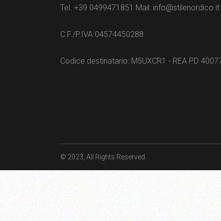
Tel. +39 0499471851 Mail: info@stilenordico.it
C.F./P.IVA 04574450288
Codice destinatario: M5UXCR1 - REA PD 4007
© 2023
, All Rights Reserved