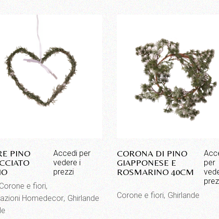
E PINO
CORONA DI PINO
Accedi per
Acc
CCIATO
GIAPPONESE E
vedere i
per
IO
ROSMARINO 40CM
prezzi
vede
prez
Corone e fiori
Corone e fiori
Ghirlande
azioni Homedecor
Ghirlande
le