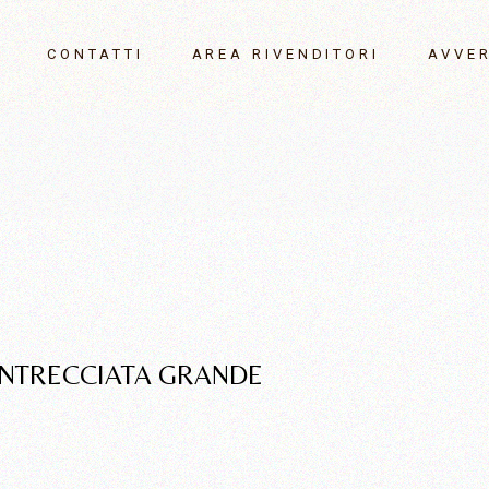
CONTATTI
AREA RIVENDITORI
AVVE
Object 10-14
re 2026
HOME 21-24
 2027
NTRECCIATA GRANDE