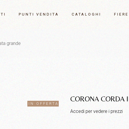
TI
PUNTI VENDITA
CATALOGHI
FIERE
ofumati
Maison&
ata grande
Settemb
i
r
Milano 
Gennaio
 sonagli
one
ori
CORONA CORDA I
IN OFFERTA
Accedi per vedere i prezzi