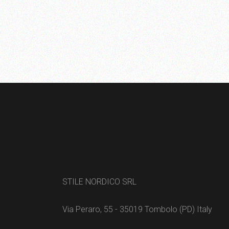
STILE NORDICO SRL
Via Peraro, 55 - 35019 Tombolo (PD) Italy