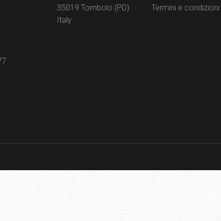
35019 Tombolo (PD)
Termini e condizioni
Italy
77