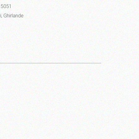
 5051
i
,
Ghirlande