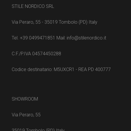
STILE NORDICO SRL
Via Peraro, 55 - 35019 Tombolo (PD) Italy
Tel. +39 0499471851 Mail: info@stilenordico.it
C.F./P.IVA 04574450288
Codice destinatario: M5UXCR1 - REA PD 400777
SHOWROOM
Via Peraro, 55
35019 Tombolo (PD) Italy