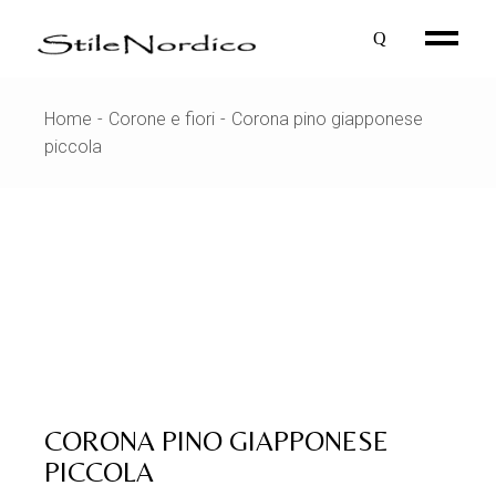
Skip
to
the
content
Home
Corone e fiori
Corona pino giapponese
piccola
CORONA PINO GIAPPONESE
PICCOLA