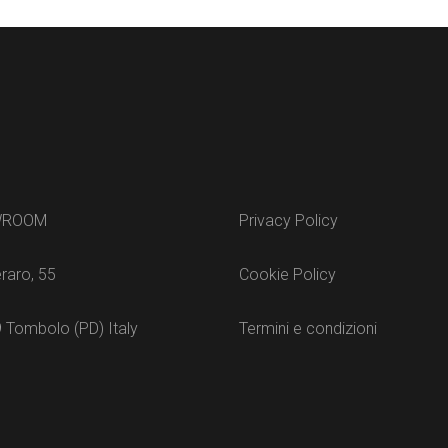
WROOM
Privacy Policy
raro, 55
Cookie Policy
 Tombolo (PD) Italy
Termini e condizioni