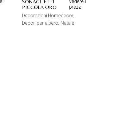
SONAGLIETTI
e i
vedere i
PICCOLA ORO
i
prezzi
Decorazioni Homedecor
Decori per albero
Natale