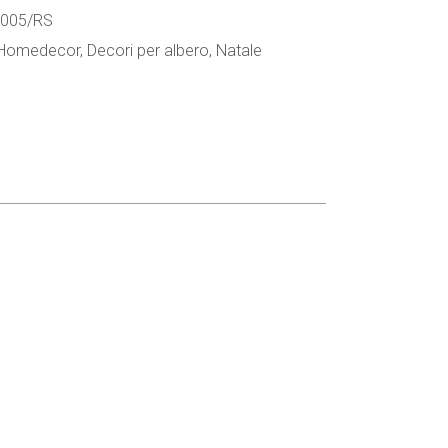
1005/RS
 Homedecor
,
Decori per albero
,
Natale