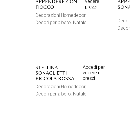
APPENDERE CON
APP
vedere i
FIOCCO
SONA
prezzi
Decorazioni Homedecor
Decor
Decori per albero
Natale
Decori
STELLINA
Accedi per
SONAGLIETTI
vedere i
PICCOLA ROSSA
prezzi
Decorazioni Homedecor
Decori per albero
Natale