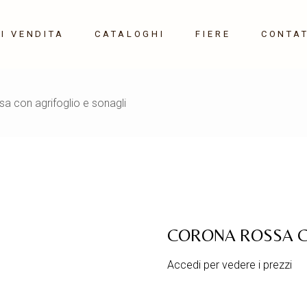
I VENDITA
CATALOGHI
FIERE
CONTAT
Maison&Object 10-14
a con agrifoglio e sonagli
Settembre 2026
Milano HOME 21-24
Gennaio 2027
CORONA ROSSA C
Accedi per vedere i prezzi