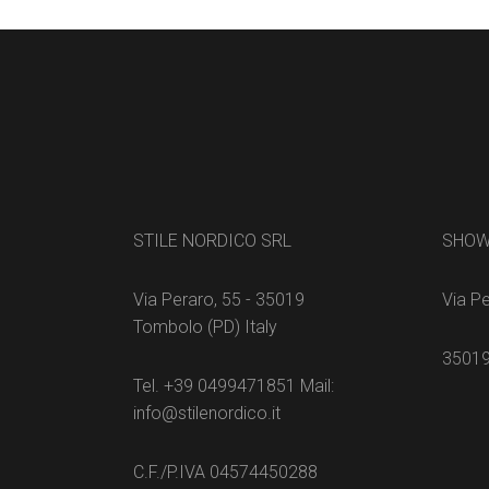
STILE NORDICO SRL
SHO
Via Peraro, 55 - 35019
Via Pe
Tombolo (PD) Italy
35019
Tel. +39 0499471851 Mail:
info@stilenordico.it
C.F./P.IVA 04574450288