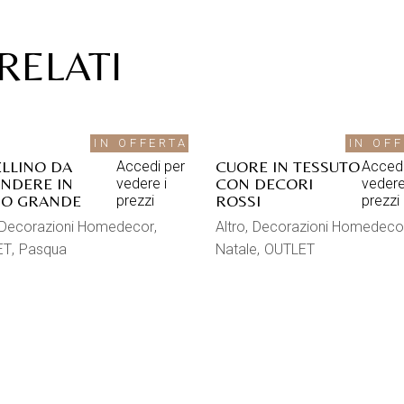
RELATI
IN OFFERTA
IN OF
LLINO DA
CUORE IN TESSUTO
Accedi per
Accedi
NDERE IN
CON DECORI
vedere i
vedere
NO GRANDE
ROSSI
prezzi
prezzi
Decorazioni Homedecor
Altro
Decorazioni Homedeco
ET
Pasqua
Natale
OUTLET