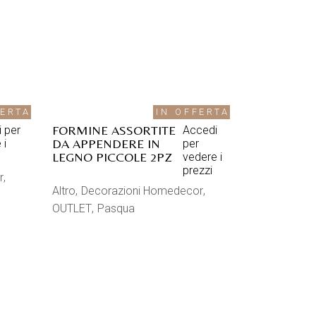
FERTA
IN OFFERTA
FORMINE ASSORTITE
 per
Accedi
DA APPENDERE IN
 i
per
LEGNO PICCOLE 2PZ
vedere i
prezzi
r
Altro
Decorazioni Homedecor
OUTLET
Pasqua