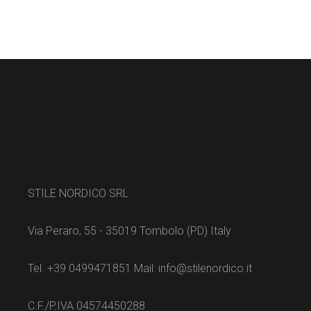
STILE NORDICO SRL
Via Peraro, 55 - 35019 Tombolo (PD) Italy
Tel. +39 0499471851 Mail: info@stilenordico.it
C.F./P.IVA 04574450288