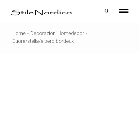
Skip
to
the
content
Home
Decorazioni Homedecor
Cuore/stella/albero bordeux