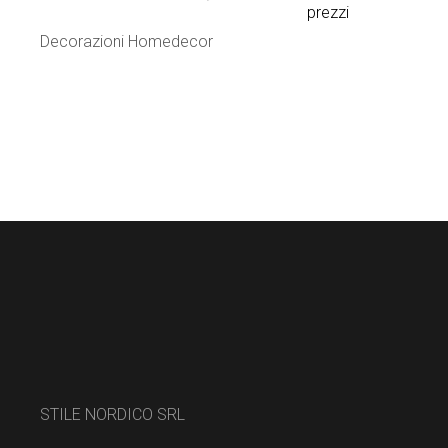
prezzi
Decorazioni Homedecor
STILE NORDICO SRL