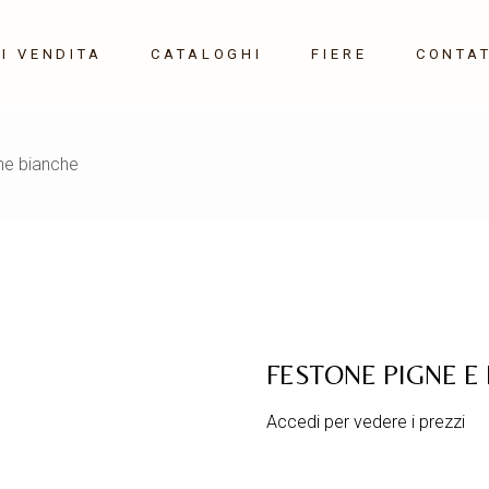
I VENDITA
CATALOGHI
FIERE
CONTAT
Maison&Object 10-14
he bianche
Settembre 2026
Milano HOME 21-24
Gennaio 2027
FESTONE PIGNE E
Accedi per vedere i prezzi