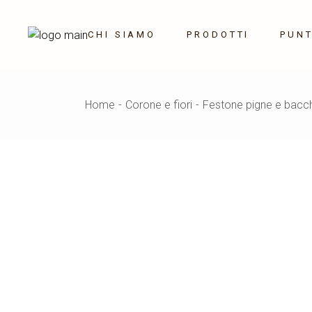
Skip
to
the
CHI SIAMO
PRODOTTI
PUNT
content
Saponi profumati
Home
Corone e fiori
Festone pigne e bacc
Decorazioni
Homedecor
Campane e sonagli
Tavola
Illuminazione
Vetri
Corone e fiori
Outdoor
OUTLET