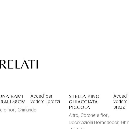
RELATI
ONA RAMI
STELLA PINO
Accedi per
Accedi 
RALI 48CM
GHIACCIATA
vedere i prezzi
vedere 
PICCOLA
prezzi
 e fiori
Ghirlande
Altro
Corone e fiori
Decorazioni Homedecor
Ghi