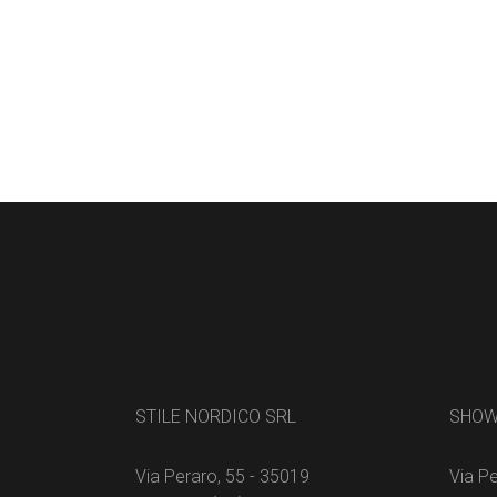
STILE NORDICO SRL
SHO
Via Peraro, 55 - 35019
Via Pe