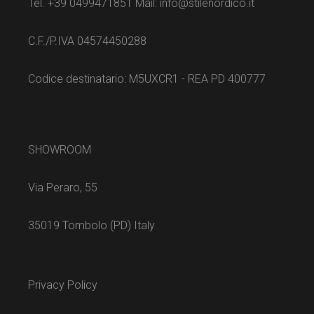
Tel. +39 0499471851 Mail: info@stilenordico.it
C.F./P.IVA 04574450288
Codice destinatario: M5UXCR1 - REA PD 400777
SHOWROOM
Via Peraro, 55
35019 Tombolo (PD) Italy
Privacy Policy