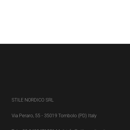
STILE NORDICO SRL
Via Peraro, 55 - 35019 Tombolo (PD) Italy