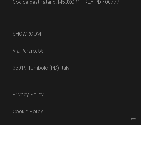
Codice destinatario: M5UXCR1 - REA PD 400777
SHOWROOM
Via Peraro, 55
35019 Tombolo (PD) Italy
Privacy Policy
Cookie Policy
Termini e condizioni