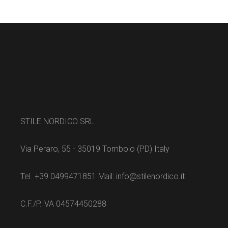
STILE NORDICO SRL
Via Peraro, 55 - 35019 Tombolo (PD) Italy
Tel. +39 0499471851 Mail: info@stilenordico.it
C.F./P.IVA 04574450288