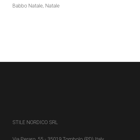
Babbo Natale
Natale
STILE NORDICO SRL
Via Peraro, 55 - 35019 Tombolo (PD) Italy