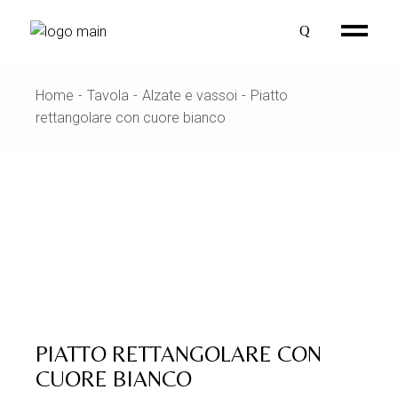
Skip
to
the
content
Home
Tavola
Alzate e vassoi
Piatto
rettangolare con cuore bianco
PIATTO RETTANGOLARE CON
CUORE BIANCO