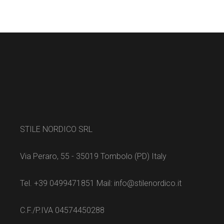
STILE NORDICO SRL
Via Peraro, 55 - 35019 Tombolo (PD) Italy
Tel. +39 0499471851 Mail: info@stilenordico.it
C.F./P.IVA 04574450288