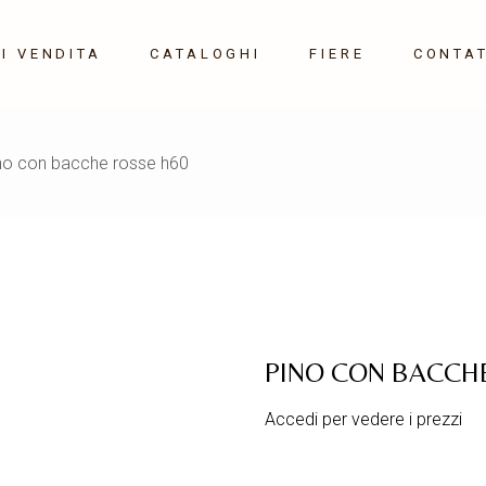
I VENDITA
CATALOGHI
FIERE
CONTAT
Maison&Object 10-14
no con bacche rosse h60
Settembre 2026
Milano HOME 21-24
Gennaio 2027
PINO CON BACCH
Accedi per vedere i prezzi