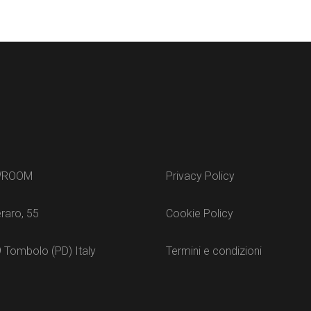
WROOM
Privacy Policy
raro, 55
Cookie Policy
 Tombolo (PD) Italy
Termini e condizioni