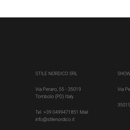
STILE NORDICO SRL
SHO
Via Peraro, 55 - 35019
Via Pe
Tombolo (PD) Italy
35019
Tel. +39 0499471851 Mail:
info@stilenordico.it