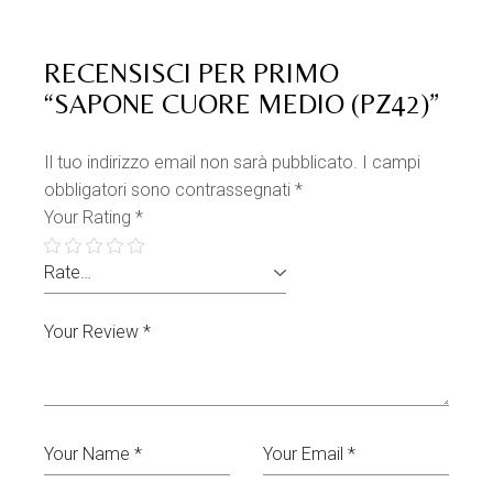
GNOMO ARGENTO
i prezzi
Saponi decorati Natale
Saponi profumati
SAPONE FIORE
Accedi per vedere i
GRANDE
prezzi
Saponi profumati
Saponi Sfusi
SAPONE DECORATO STELLA
Accedi per
ALPINA GESSO GRIGIO
vedere i prezzi
Saponi decorati Natale
Saponi profumati