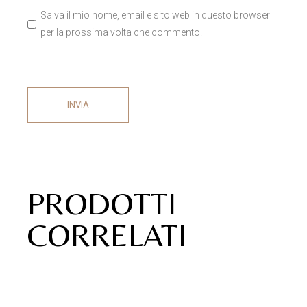
SAPONE MIGNON DECORATO
Accedi per
MISTO NATALE
vedere i prezzi
Saponi decorati Natale
Saponi profumati