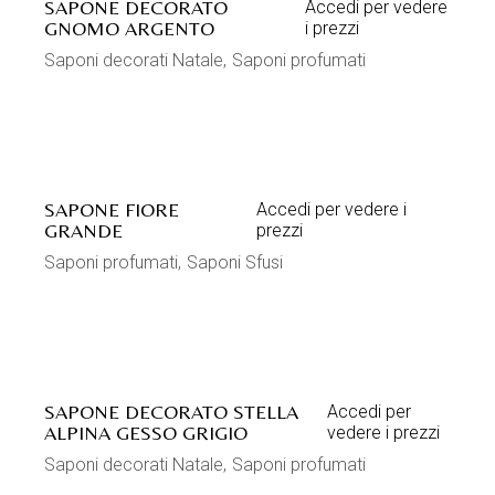
STILE NORDICO SRL
Via Peraro, 55 - 35019 Tombolo (PD) Italy
Tel. +39 0499471851 Mail: info@stilenordico.it
C.F./P.IVA 04574450288
Codice destinatario: M5UXCR1 - REA PD 400777
SHOWROOM
Via Peraro, 55