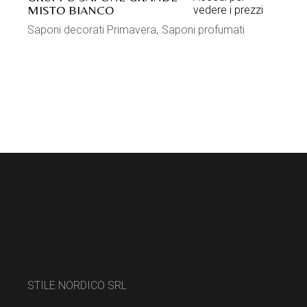
MISTO BIANCO
vedere i prezzi
Saponi decorati Primavera
Saponi profumati
STILE NORDICO SRL