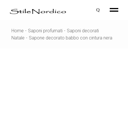
Skip
to
the
content
Home
Saponi profumati
Saponi decorati
Natale
Sapone decorato babbo con cintura nera