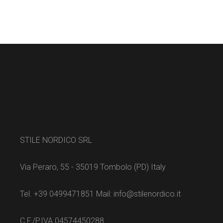
STILE NORDICO SRL
Via Peraro, 55 - 35019 Tombolo (PD) Italy
Tel. +39 0499471851 Mail: info@stilenordico.it
C.F./P.IVA 04574450288