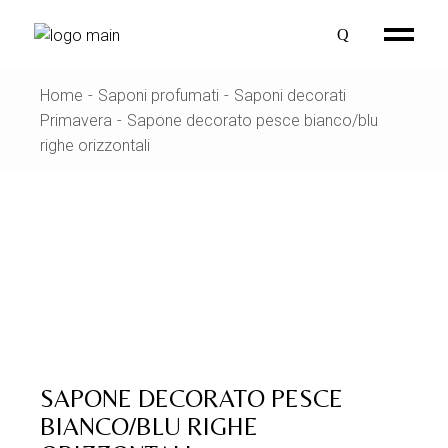
Skip
to
the
content
Home
Saponi profumati
Saponi decorati
Primavera
Sapone decorato pesce bianco/blu
righe orizzontali
SAPONE DECORATO PESCE
BIANCO/BLU RIGHE