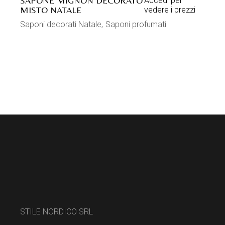
SAPONE MIGNON DECORATO
Accedi per
MISTO NATALE
vedere i prezzi
Saponi decorati Natale
Saponi profumati
STILE NORDICO SRL