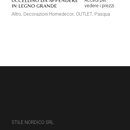
UCCELLINO DA APPENDERE
Accedi per
IN LEGNO GRANDE
vedere i prezzi
Altro
Decorazioni Homedecor
OUTLET
Pasqua
STILE NORDICO SRL