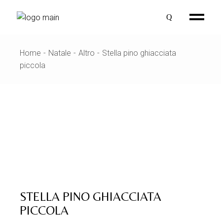
Skip
to
the
content
Home
Natale
Altro
Stella pino ghiacciata
piccola
STELLA PINO GHIACCIATA
PICCOLA