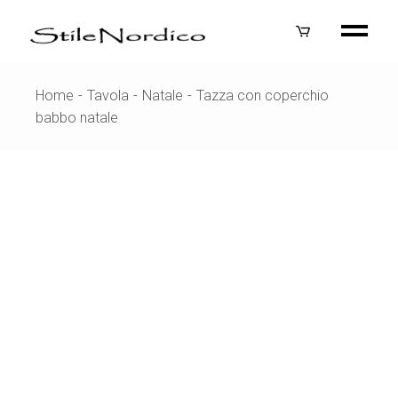
Skip
to
the
content
Home
Tavola
Natale
Tazza con coperchio
babbo natale