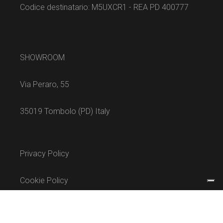
Codice destinatario: M5UXCR1 - REA PD 400777
SHOWROOM
Via Peraro, 55
35019 Tombolo (PD) Italy
Privacy Policy
Cookie Policy
Termini e condizioni