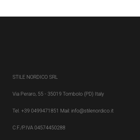
STILE NORDICO SRL
Via Peraro, 55 - 35019 Tombolo (PD) Italy
Tel. +39 0499471851 Mail: info@stilenordico.it
C.F./P.IVA 04574450288