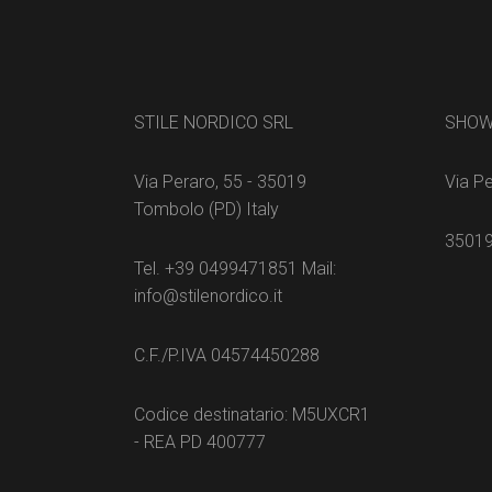
STILE NORDICO SRL
SHO
Via Peraro, 55 - 35019
Via Pe
Tombolo (PD) Italy
35019
Tel. +39 0499471851 Mail:
info@stilenordico.it
C.F./P.IVA 04574450288
Codice destinatario: M5UXCR1
- REA PD 400777