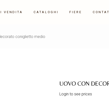
I VENDITA
CATALOGHI
FIERE
CONTAT
Maison&Object 10-14
ecorato coniglietto medio
Settembre 2026
Milano HOME 21-24
Gennaio 2027
UOVO CON DECOR
Login to see prices