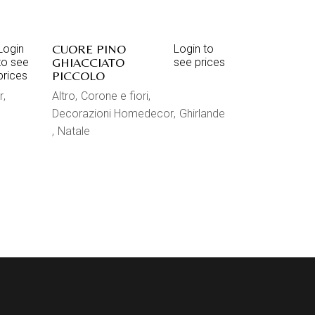
CUORE PINO
Login
Login to
GHIACCIATO
to see
see prices
PICCOLO
prices
r
Altro
Corone e fiori
Decorazioni Homedecor
Ghirlande
Natale