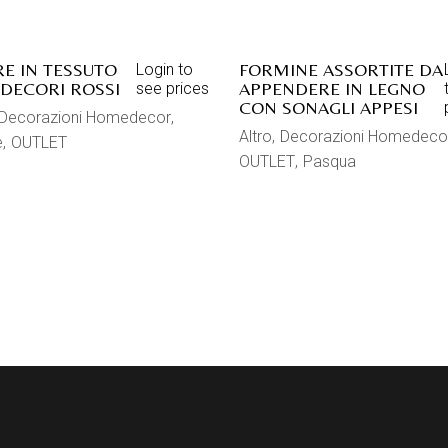
E IN TESSUTO
FORMINE ASSORTITE DA
Login to
DECORI ROSSI
APPENDERE IN LEGNO
see prices
CON SONAGLI APPESI
Decorazioni Homedecor
Altro
Decorazioni Homedeco
e
OUTLET
OUTLET
Pasqua