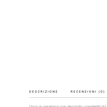
DESCRIZIONE
RECENSIONI (0)
Uovo in ceramica con decorato coniglietto h1