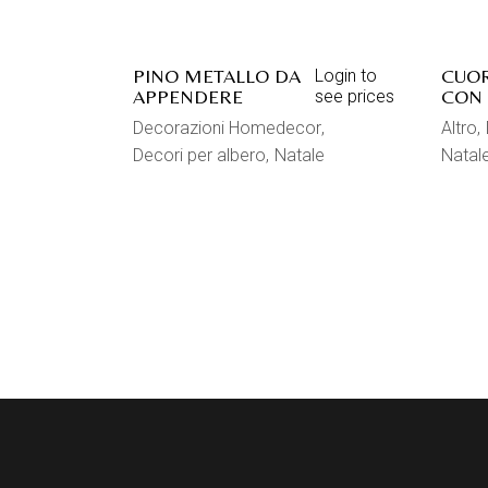
PINO METALLO DA
CUOR
Login to
APPENDERE
CON 
see prices
Decorazioni Homedecor
Altro
Decori per albero
Natale
Natal