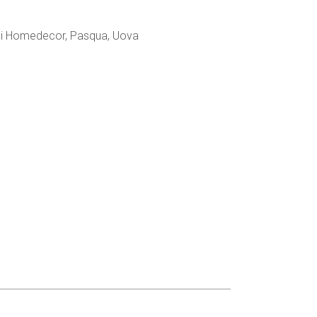
ni Homedecor
,
Pasqua
,
Uova