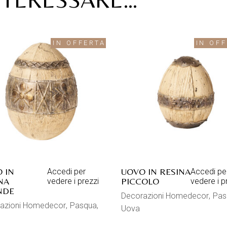
IN OFFERTA
IN OF
 IN
UOVO IN RESINA
Accedi per
Accedi pe
NA
PICCOLO
vedere i prezzi
vedere i p
NDE
Decorazioni Homedecor
Pas
azioni Homedecor
Pasqua
Uova