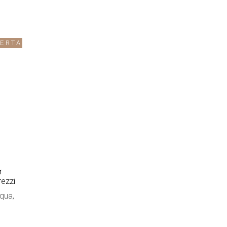
FERTA
r
rezzi
qua