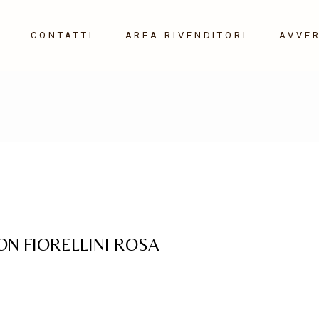
CONTATTI
AREA RIVENDITORI
AVVE
Object 10-14
re 2026
HOME 21-24
 2027
N FIORELLINI ROSA