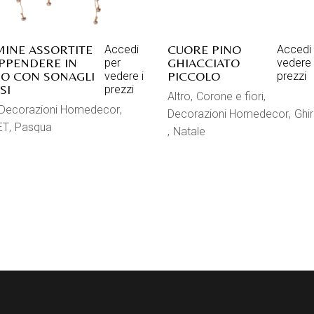
INE ASSORTITE
CUORE PINO
Accedi
Accedi 
PPENDERE IN
GHIACCIATO
per
vedere 
O CON SONAGLI
PICCOLO
vedere i
prezzi
SI
prezzi
Altro
Corone e fiori
Decorazioni Homedecor
Decorazioni Homedecor
Ghi
ET
Pasqua
Natale