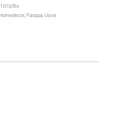
 1010/Ro
 Homedecor
,
Pasqua
,
Uova