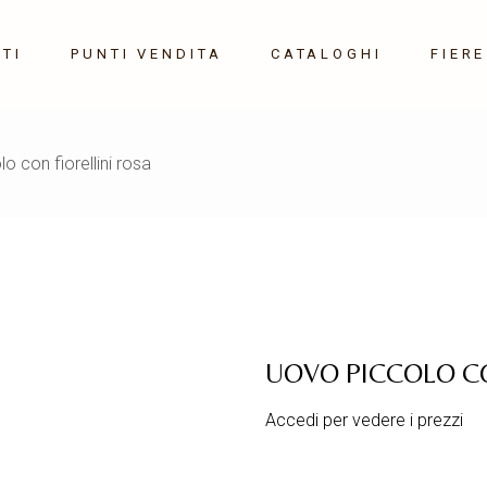
TI
PUNTI VENDITA
CATALOGHI
FIERE
ofumati
Maison&
o con fiorellini rosa
Settemb
i
r
Milano 
Gennaio
 sonagli
one
ori
UOVO PICCOLO CO
Accedi per vedere i prezzi