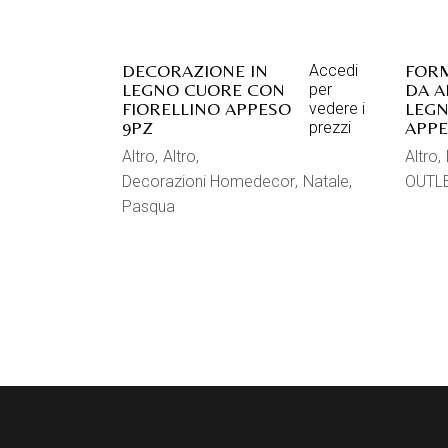
DECORAZIONE IN
FORM
Accedi
LEGNO CUORE CON
DA A
per
FIORELLINO APPESO
LEGN
vedere i
9PZ
APPE
prezzi
Altro
Altro
Altro
Decorazioni Homedecor
Natale
OUTL
Pasqua