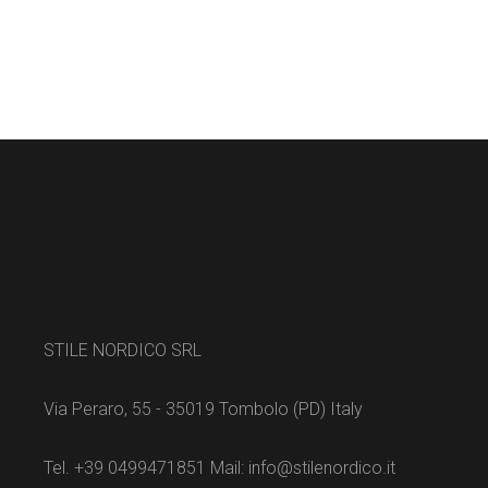
STILE NORDICO SRL
Via Peraro, 55 - 35019 Tombolo (PD) Italy
Tel. +39 0499471851 Mail: info@stilenordico.it