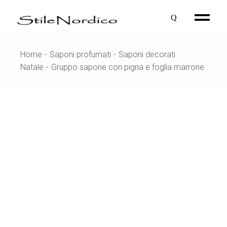
Skip
to
the
content
Home
Saponi profumati
Saponi decorati
Natale
Gruppo sapone con pigna e foglia marrone