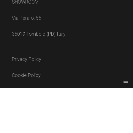
SHOWROOM
Via Peraro, 55
35019 Tombolo (PD) Italy
Privacy Policy
Cookie Policy
Termini e condizioni
INSTAGRAM
FACEBOOK