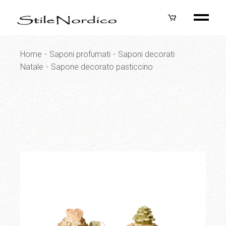
Skip
to
the
content
Home
Saponi profumati
Saponi decorati
Natale
Sapone decorato pasticcino