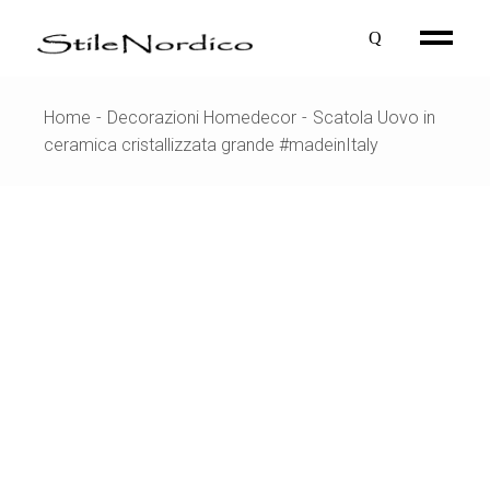
Skip
to
the
content
Home
Decorazioni Homedecor
Scatola Uovo in
ceramica cristallizzata grande #madeinItaly