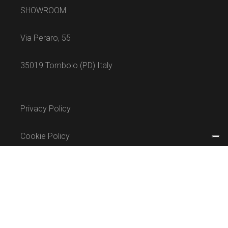
SHOWROOM
Via Peraro, 55
35019 Tombolo (PD) Italy
Privacy Policy
Cookie Policy
Termini e condizioni
INSTAGRAM
FACEBOOK